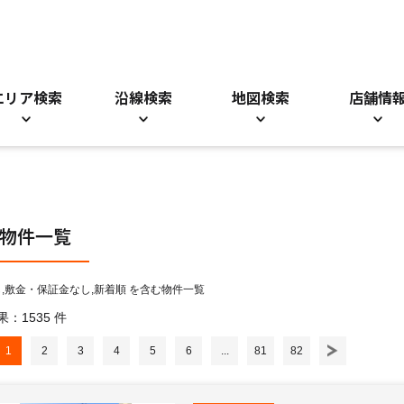
エリア検索
沿線検索
地図検索
店舗情
物件一覧
,敷金・保証金なし,新着順 を含む物件一覧
：1535 件
1
2
3
4
5
6
...
81
82