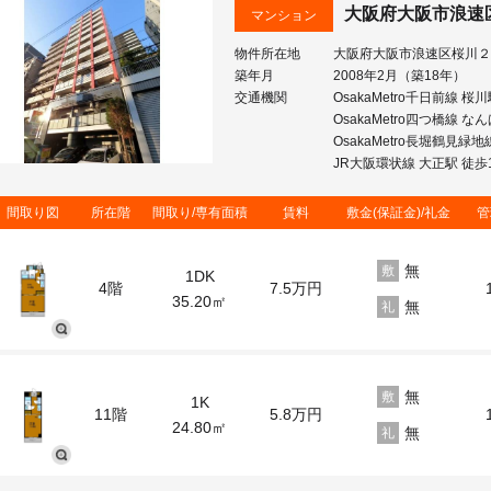
大阪府大阪市浪速
マンション
物件所在地
大阪府大阪市浪速区桜川２
築年月
2008年2月（築18年）
交通機関
OsakaMetro千日前線 桜
OsakaMetro四つ橋線 な
OsakaMetro長堀鶴見緑
JR大阪環状線 大正駅 徒歩
間取り図
所在階
間取り/専有面積
賃料
敷金(保証金)/礼金
管
無
敷
1DK
4階
7.5
万円
35.20㎡
無
礼
無
敷
1K
11階
5.8
万円
24.80㎡
無
礼