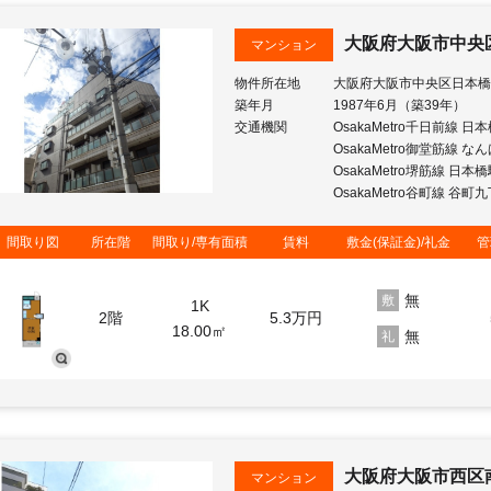
大阪府大阪市中央
マンション
物件所在地
大阪府大阪市中央区日本橋
築年月
1987年6月（築39年）
交通機関
OsakaMetro千日前線 日
OsakaMetro御堂筋線 な
OsakaMetro堺筋線 日本
OsakaMetro谷町線 谷町
間取り図
所在階
間取り/専有面積
賃料
敷金(保証金)/礼金
管
無
敷
1K
2階
5.3
万円
18.00㎡
無
礼
大阪府大阪市西区
マンション