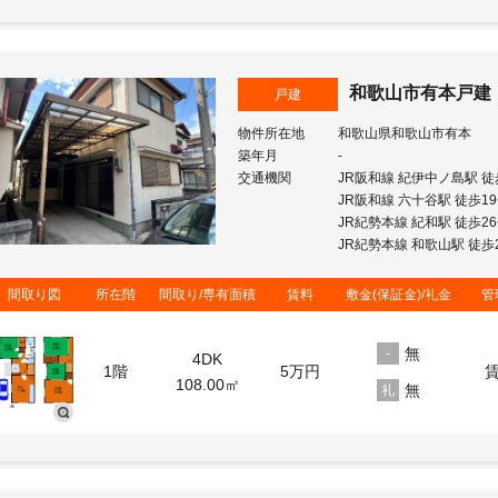
和歌山市有本戸建
戸建
物件所在地
和歌山県和歌山市有本
築年月
-
交通機関
JR阪和線 紀伊中ノ島駅 徒
JR阪和線 六十谷駅 徒歩1
JR紀勢本線 紀和駅 徒歩2
JR紀勢本線 和歌山駅 徒歩
間取り図
所在階
間取り/専有面積
賃料
敷金(保証金)/礼金
管
無
-
4DK
1階
5
万円
108.00㎡
無
礼