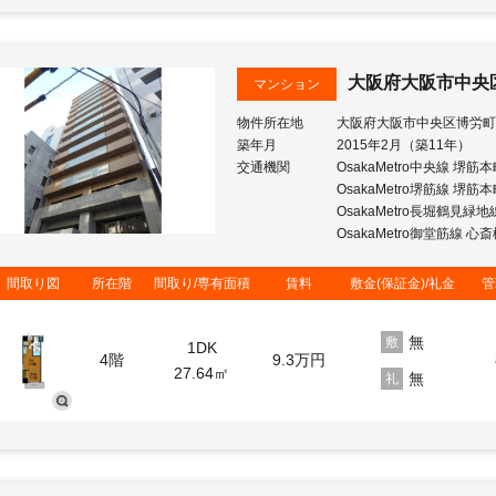
大阪府大阪市中央
マンション
物件所在地
大阪府大阪市中央区博労町
築年月
2015年2月（築11年）
交通機関
OsakaMetro中央線 堺筋
OsakaMetro堺筋線 堺筋
OsakaMetro長堀鶴見緑
OsakaMetro御堂筋線 心
間取り図
所在階
間取り/専有面積
賃料
敷金(保証金)/礼金
管
無
敷
1DK
4階
9.3
万円
27.64㎡
無
礼