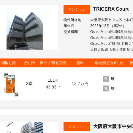
TRICERA Court
マンション
物件所在地
大阪府大阪市中央区上本町
築年月
2023年12月（築2年）
交通機関
OsakaMetro長堀鶴見緑
OsakaMetro長堀鶴見緑
OsakaMetro谷町線 谷町
近鉄大阪線 大阪上本町駅 
間取り図
所在階
間取り/専有面積
賃料
敷金(保証金)/礼金
管
無
敷
1LDK
2階
13.7
万円
43.83㎡
無
礼
大阪府大阪市中央
マンション