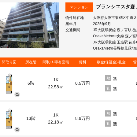
ブランシエスタ森
マンション
物件所在地
大阪府大阪市東成区中道３
築年月
2025年9月
交通機関
JR大阪環状線 森ノ宮駅 徒
OsakaMetro中央線 森ノ
JR大阪環状線 玉造駅 徒歩
OsakaMetro長堀鶴見緑
間取り図
所在階
間取り/専有面積
賃料
敷金(保証金)/礼金
管
無
敷
1K
6階
8.5
万円
22.58㎡
無
礼
無
敷
1K
13階
8.9
万円
22.18㎡
無
礼