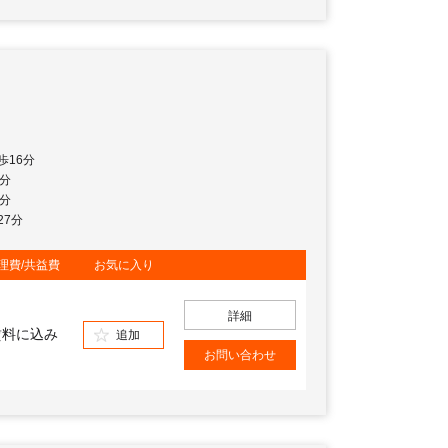
歩16分
9分
6分
27分
理費/共益費
お気に入り
詳細
賃料に込み
追加
お問い合わせ