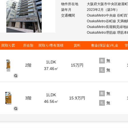
物件所在地
大阪府大阪市中央区鎗屋町
築年月
2023年2月（築3年）
交通機関
OsakaMetro中央線 谷町
OsakaMetro谷町線 天満
OsakaMetro長堀鶴見緑
OsakaMetro堺筋線 堺筋
間取り図
所在階
間取り/専有面積
賃料
敷金(保証金)/礼金
管
無
敷
1LDK
2階
15
万円
37.46㎡
無
礼
無
敷
1LDK
3階
15.9
万円
46.56㎡
無
礼