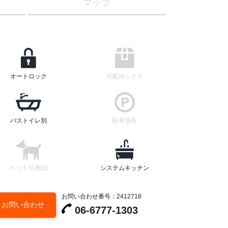
マップ
オートロック
宅配ボックス
バストイレ別
駐車場有
ペット可/相談
システムキッチン
お問い合わせ番号：2412718
お問い合わせ
建物外観
06-6777-1303