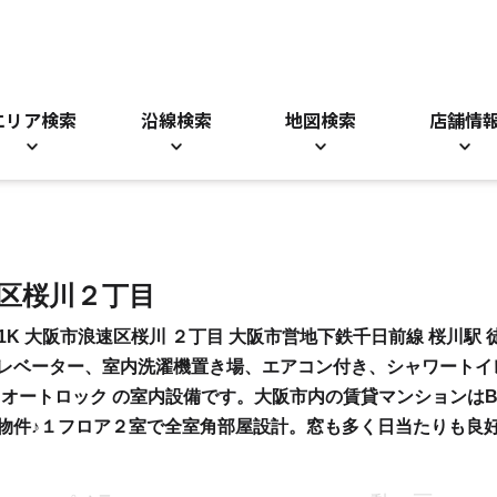
エリア検索
沿線検索
地図検索
店舗情
速区桜川２丁目
1K 大阪市浪速区桜川 ２丁目 大阪市営地下鉄千日前線 桜川駅 徒
レベーター、室内洗濯機置き場、エアコン付き、シャワートイ
オートロック の室内設備です。大阪市内の賃貸マンションはBr
物件♪１フロア２室で全室角部屋設計。窓も多く日当たりも良好