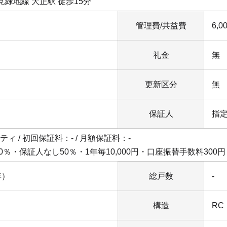
堀鶴見緑地線 大正駅 徒歩15分
管理費/共益費
6,0
礼金
無
更新区分
無
保証人
指
ティ / 初回保証料：- / 月額保証料：-
％・保証人なし50％・1年毎10,000円・口座振替手数料300
年）
総戸数
-
構造
RC