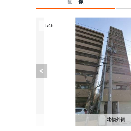
画像
1
/
46
建物外観