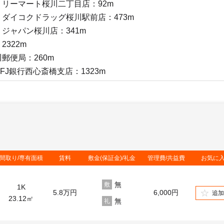
リーマート桜川二丁目店：92m
ダイコクドラッグ桜川駅前店：473m
ジャパン桜川店：341m
322m
郵便局：260m
FJ銀行西心斎橋支店：1323m
間取り/専有面積
賃料
敷金(保証金)/礼金
管理費/共益費
お気に
無
敷
1K
5.8
万円
6,000円
追
23.12㎡
無
礼