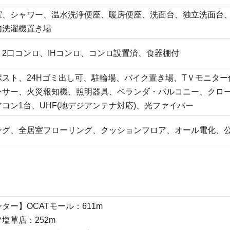
室、シャワー、温水洗浄便座、暖房便座、洗面台、独立洗面台
内洗濯機置き場
2口コンロ、IHコンロ、コンロ設置済、食器棚付
ポスト、24Hゴミ出し可、駐輪場、バイク置き場、TＶモニタ
ンサー、火災報知機、照明器具、ベランダ・バルコニー、クロ
コン1台、UHF(地デジアンテナ対応)、光ファイバー
ング、全居室フローリング、クッションフロア、オール電化、
ター】OCATモール：611m
塩草店：252m