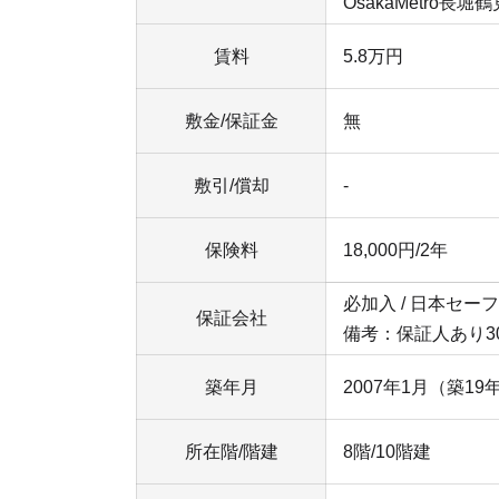
OsakaMetro長
賃料
5.8万円
敷金/保証金
無
敷引/償却
-
保険料
18,000円/2年
必加入 / 日本セーフ
保証会社
備考：保証人あり30
築年月
2007年1月（築19
所在階/階建
8階/10階建